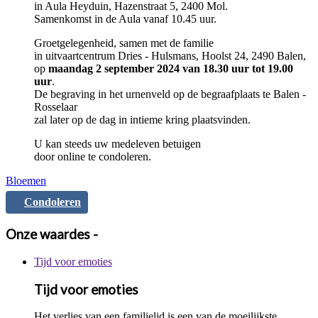
in Aula Heyduin, Hazenstraat 5, 2400 Mol.
Samenkomst in de Aula vanaf 10.45 uur.
Groetgelegenheid, samen met de familie
in uitvaartcentrum Dries - Hulsmans, Hoolst 24, 2490 Balen,
op
maan
dag
2 september 2024
van
18
.
3
0 uur tot
19
.
0
0
uur
.
De begraving in het urnenveld op de begraafplaats te Balen -
Rosselaar
zal later op de dag in intieme kring plaatsvinden.
U kan steeds uw medeleven betuigen
door online te condoleren.
Bloemen
Condoleren
Onze waardes -
Tijd voor emoties
Tijd voor emoties
Het verlies van een familielid is een van de moeilijkste