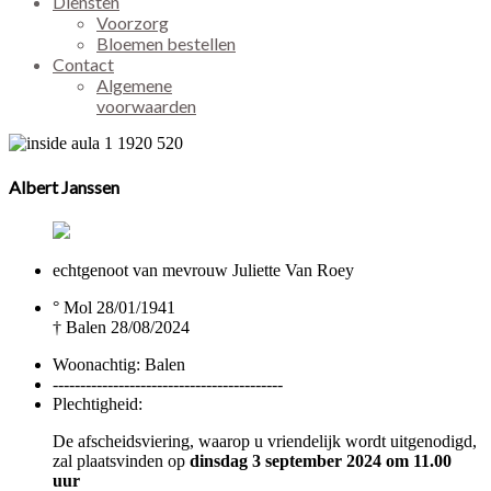
Diensten
Voorzorg
Bloemen bestellen
Contact
Algemene
voorwaarden
Albert Janssen
echtgenoot van mevrouw Juliette Van Roey
° Mol 28/01/1941
† Balen 28/08/2024
Woonachtig:
Balen
------------------------------------------
Plechtigheid:
De afscheidsviering, waarop u vriendelijk wordt uitgenodigd,
zal plaatsvinden op
dinsd
a
g 3 september
20
24
om 1
1
.
0
0
uur