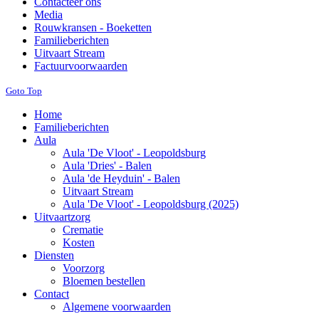
Contacteer ons
Media
Rouwkransen - Boeketten
Familieberichten
Uitvaart Stream
Factuurvoorwaarden
Goto Top
Home
Familieberichten
Aula
Aula 'De Vloot' - Leopoldsburg
Aula 'Dries' - Balen
Aula 'de Heyduin' - Balen
Uitvaart Stream
Aula 'De Vloot' - Leopoldsburg (2025)
Uitvaartzorg
Crematie
Kosten
Diensten
Voorzorg
Bloemen bestellen
Contact
Algemene voorwaarden